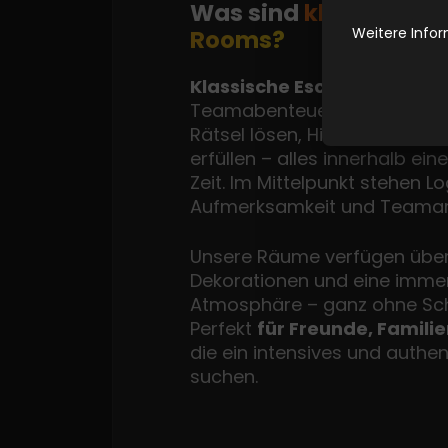
Was sind
klassische 
Weitere Infor
Rooms?
Klassische Escape Rooms
s
Teamabenteuer, bei denen 
Rätsel lösen, Hinweise find
erfüllen – alles innerhalb ei
Zeit. Im Mittelpunkt stehen Lo
Aufmerksamkeit und Teamar
Unsere Räume verfügen über
Dekorationen und eine imme
Atmosphäre – ganz ohne Sch
Perfekt
für Freunde, Famili
die ein intensives und authen
suchen.