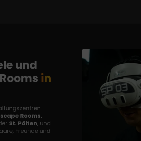
ele und
e Rooms
in
haltungszentren
Escape Rooms.
der
St. Pölten
, und
Paare, Freunde und