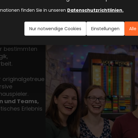
Escape
mationen finden Sie in unseren
Datenschutzrichtlinien.
ind spannende
Nur notwendige Cookies
Einstellungen
Alle
Sie gemeinsam
en und Aufgaben
ner bestimmten
gik,
beit.
 originalgetreue
rsive
auspieler.
en und Teams,
tisches Erlebnis