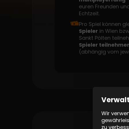
euren Freunden und
Echtzeit.
Pro Spiel können gl
Spieler
in Wien bz
Sankt Pölten teilne
Spieler teilnehme
(abhängig vom jewei
Verwal
Wir verwen
gewährleis
zu verbess