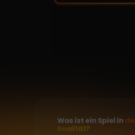
Was ist ein Spiel in
de
Realität?