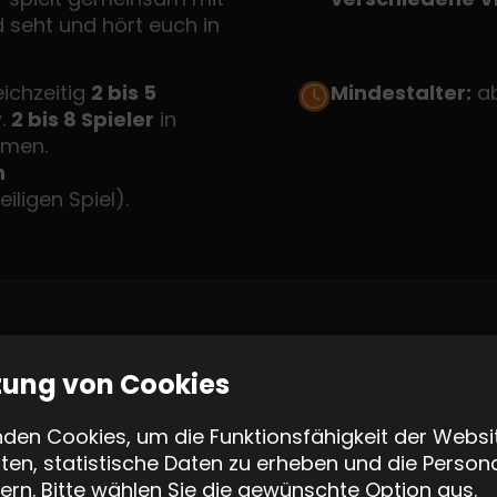
 seht und hört euch in
eichzeitig
2 bis 5
Mindestalter:
ab
w.
2 bis 8 Spieler
in
hmen.
n
ligen Spiel).
tung von Cookies
den Cookies, um die Funktionsfähigkeit der Websi
ten, statistische Daten zu erheben und die Persona
ern. Bitte wählen Sie die gewünschte Option aus.