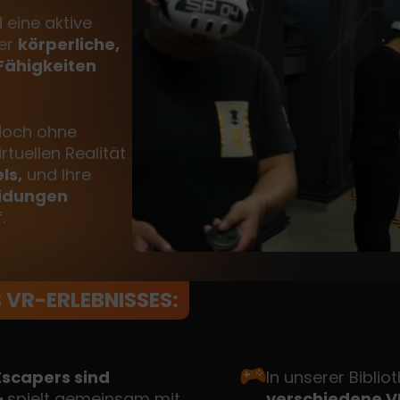
 eine aktive
der
körperliche,
 Fähigkeiten
doch ohne
rtuellen Realität
ls,
und Ihre
eidungen
.
 VR-ERLEBNISSES:
Escapers sind
In unserer Bibli
–
spielt gemeinsam mit
verschiedene V