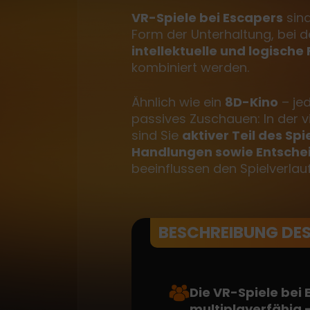
VR-Spiele bei Escapers
sind
Form der Unterhaltung, bei 
intellektuelle und logische
kombiniert werden.
Ähnlich wie ein
8D-Kino
– je
passives Zuschauen: In der vi
sind Sie
aktiver Teil des Spie
Handlungen sowie Entsch
beeinflussen den Spielverlauf
BESCHREIBUNG DES
Die VR-Spiele bei 
multiplayerfähig 