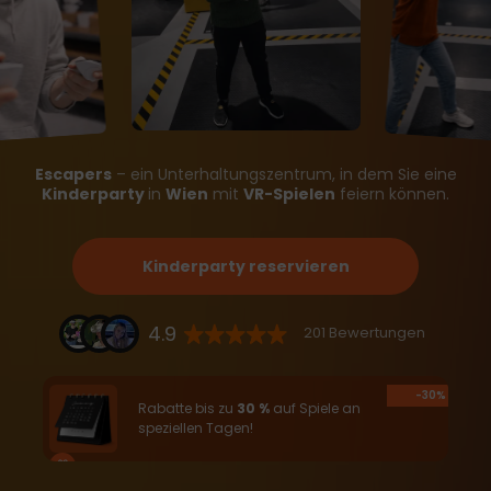
Escapers
– ein Unterhaltungszentrum, in dem Sie eine
Kinderparty
in
Wien
mit
VR-Spielen
feiern können.
Kinderparty reservieren
4.9
201 Bewertungen
-30%
Rabatte bis zu
30 %
auf Spiele an
speziellen Tagen!