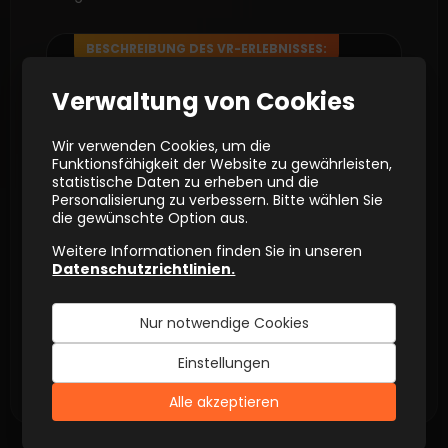
BESCHREIBUNG DES VR-ERLEBNISSES:
Verwaltung von Cookies
VR-Spiele bei Escapers sind
Multiplayer-Spiele
–Sie spielen
gemeinsam mit Freunden, sehen
Wir verwenden Cookies, um die
und hören sich gegenseitig.
Funktionsfähigkeit der Website zu gewährleisten,
In der Spielebibliothek gibt es
mehr
statistische Daten zu erheben und die
als 20 verschiedene VR-Spiele
,
Personalisierung zu verbessern. Bitte wählen Sie
darunter auch spezielle,
die gewünschte Option aus.
kinderfreundliche Spiele.
Weitere Informationen finden Sie in unseren
An einem VR-Spiel können
2–8
Datenschutzrichtlinien.
Spieler gleichzeitig
teilnehmen
(abhängig vom Spieltyp).
Das Paket umfasst
bis zu 60 min
Nur notwendige Cookies
Spielzeit.
Einstellungen
Alle akzeptieren