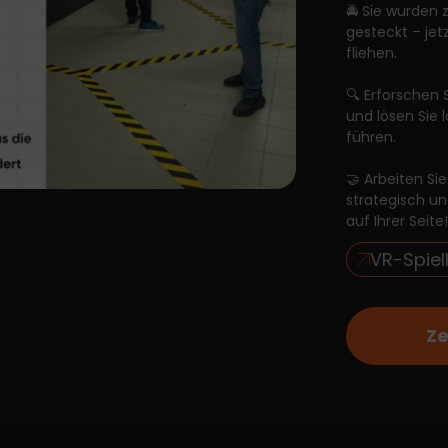
🚔 Sie wurden 
gesteckt – jet
fliehen.
🔍 Erforschen 
und lösen Sie l
führen.
🤝 Arbeiten S
strategisch und
auf Ihrer Seite!
VR-Spiel
Ze