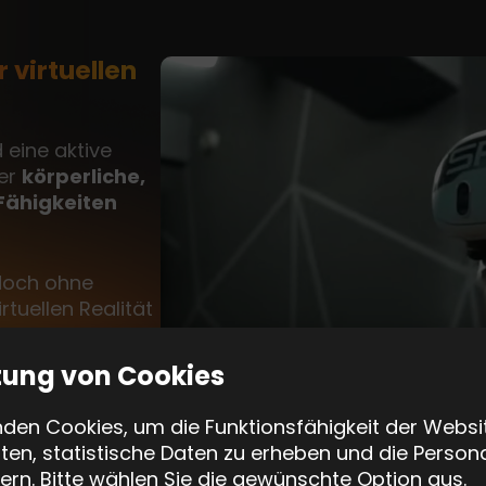
r virtuellen
 eine aktive
der
körperliche,
 Fähigkeiten
doch ohne
rtuellen Realität
ls,
und Ihre
eidungen
tung von Cookies
.
den Cookies, um die Funktionsfähigkeit der Websi
ten, statistische Daten zu erheben und die Persona
ern. Bitte wählen Sie die gewünschte Option aus.