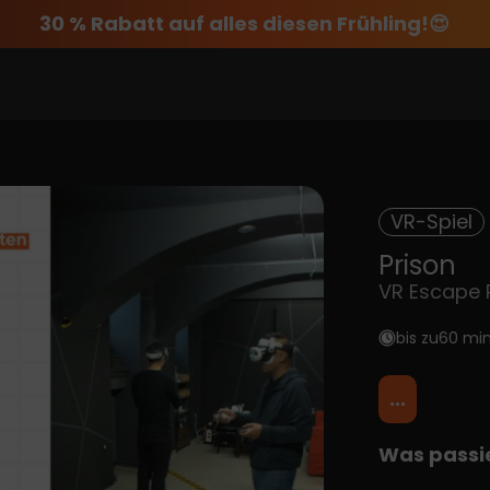
30 % Rabatt auf alles diesen Frühling!😍
VR-Spiel
Prison
VR Escape
bis zu
60 mi
...
Was passie