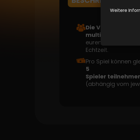
BESCHREIBUNG DES
Weitere Infor
Die VR-Spiele bei 
multiplayerfähig 
euren Freunden und
Echtzeit.
Pro Spiel können gle
5
Spieler teilnehme
(abhängig vom jewei