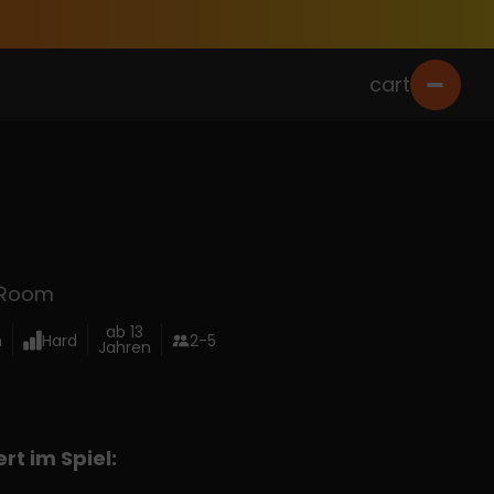
cart
 Room
ab 13
n
Hard
2-5
Jahren
rt im Spiel: