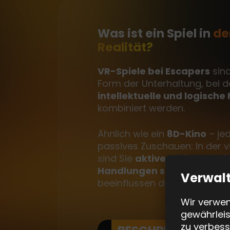
Was ist ein Spiel in
de
Realität?
VR-Spiele bei Escapers
sind
Form der Unterhaltung, bei 
intellektuelle und logische
kombiniert werden.
Ähnlich wie ein
8D-Kino
– je
passives Zuschauen: In der vi
sind Sie
aktiver Teil des Spie
Handlungen sowie Entsch
Verwal
beeinflussen den Spielverlauf
Wir verwen
gewährleis
zu verbess